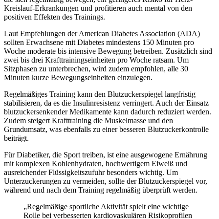
Kreislauf-Erkrankungen und profitieren auch mental von den
positiven Effekten des Trainings.
Laut Empfehlungen der American Diabetes Association (ADA)
sollten Erwachsene mit Diabetes mindestens 150 Minuten pro
Woche moderate bis intensive Bewegung betreiben. Zusätzlich sind
zwei bis drei Krafttrainingseinheiten pro Woche ratsam. Um
Sitzphasen zu unterbrechen, wird zudem empfohlen, alle 30
Minuten kurze Bewegungseinheiten einzulegen.
Regelmäßiges Training kann den Blutzuckerspiegel langfristig
stabilisieren, da es die Insulinresistenz verringert. Auch der Einsatz
blutzuckersenkender Medikamente kann dadurch reduziert werden.
Zudem steigert Krafttraining die Muskelmasse und den
Grundumsatz, was ebenfalls zu einer besseren Blutzuckerkontrolle
beiträgt.
Für Diabetiker, die Sport treiben, ist eine ausgewogene Ernährung
mit komplexen Kohlenhydraten, hochwertigem Eiweiß und
ausreichender Flüssigkeitszufuhr besonders wichtig. Um
Unterzuckerungen zu vermeiden, sollte der Blutzuckerspiegel vor,
während und nach dem Training regelmäßig überprüft werden.
„Regelmäßige sportliche Aktivität spielt eine wichtige
Rolle bei verbesserten kardiovaskulären Risikoprofilen