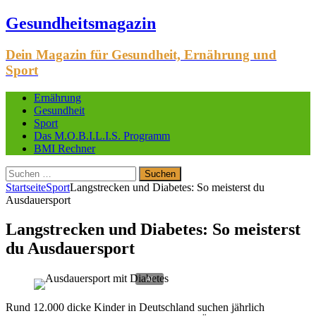
Gesundheitsmagazin
Dein Magazin für Gesundheit, Ernährung und
Sport
Ernährung
Gesundheit
Sport
Das M.O.B.I.L.I.S. Programm
BMI Rechner
Suchen
nach:
Startseite
Sport
Langstrecken und Diabetes: So meisterst du
Ausdauersport
Langstrecken und Diabetes: So meisterst
du Ausdauersport
Rund 12.000 dicke Kinder in Deutschland suchen jährlich