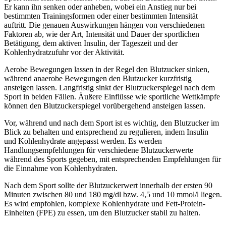
Er kann ihn senken oder anheben, wobei ein Anstieg nur bei
bestimmten Trainingsformen oder einer bestimmten Intensität
auftritt. Die genauen Auswirkungen hängen von verschiedenen
Faktoren ab, wie der Art, Intensität und Dauer der sportlichen
Betätigung, dem aktiven Insulin, der Tageszeit und der
Kohlenhydratzufuhr vor der Aktivität.
Aerobe Bewegungen lassen in der Regel den Blutzucker sinken,
während anaerobe Bewegungen den Blutzucker kurzfristig
ansteigen lassen. Langfristig sinkt der Blutzuckerspiegel nach dem
Sport in beiden Fällen. Äußere Einflüsse wie sportliche Wettkämpfe
können den Blutzuckerspiegel vorübergehend ansteigen lassen.
Vor, während und nach dem Sport ist es wichtig, den Blutzucker im
Blick zu behalten und entsprechend zu regulieren, indem Insulin
und Kohlenhydrate angepasst werden. Es werden
Handlungsempfehlungen für verschiedene Blutzuckerwerte
während des Sports gegeben, mit entsprechenden Empfehlungen für
die Einnahme von Kohlenhydraten.
Nach dem Sport sollte der Blutzuckerwert innerhalb der ersten 90
Minuten zwischen 80 und 180 mg/dl bzw. 4,5 und 10 mmol/l liegen.
Es wird empfohlen, komplexe Kohlenhydrate und Fett-Protein-
Einheiten (FPE) zu essen, um den Blutzucker stabil zu halten.