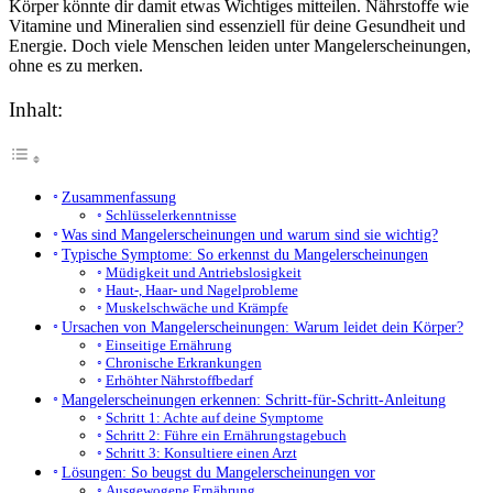
Körper könnte dir damit etwas Wichtiges mitteilen. Nährstoffe wie
Vitamine und Mineralien sind essenziell für deine Gesundheit und
Energie. Doch viele Menschen leiden unter Mangelerscheinungen,
ohne es zu merken.
Inhalt:
Zusammenfassung
Schlüsselerkenntnisse
Was sind Mangelerscheinungen und warum sind sie wichtig?
Typische Symptome: So erkennst du Mangelerscheinungen
Müdigkeit und Antriebslosigkeit
Haut-, Haar- und Nagelprobleme
Muskelschwäche und Krämpfe
Ursachen von Mangelerscheinungen: Warum leidet dein Körper?
Einseitige Ernährung
Chronische Erkrankungen
Erhöhter Nährstoffbedarf
Mangelerscheinungen erkennen: Schritt-für-Schritt-Anleitung
Schritt 1: Achte auf deine Symptome
Schritt 2: Führe ein Ernährungstagebuch
Schritt 3: Konsultiere einen Arzt
Lösungen: So beugst du Mangelerscheinungen vor
Ausgewogene Ernährung