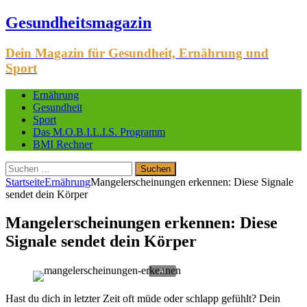
Gesundheitsmagazin
Dein Magazin für Gesundheit, Ernährung und
Sport
Ernährung
Gesundheit
Sport
Das M.O.B.I.L.I.S. Programm
BMI Rechner
Suchen
nach:
Startseite
Ernährung
Mangelerscheinungen erkennen: Diese Signale
sendet dein Körper
Mangelerscheinungen erkennen: Diese
Signale sendet dein Körper
Hast du dich in letzter Zeit oft müde oder schlapp gefühlt? Dein