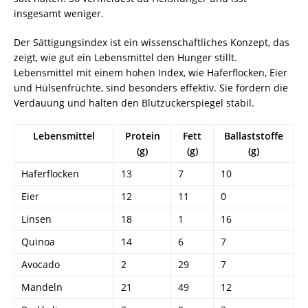
insgesamt weniger.
Der Sättigungsindex ist ein wissenschaftliches Konzept, das
zeigt, wie gut ein Lebensmittel den Hunger stillt.
Lebensmittel mit einem hohen Index, wie Haferflocken, Eier
und Hülsenfrüchte, sind besonders effektiv. Sie fördern die
Verdauung und halten den Blutzuckerspiegel stabil.
Lebensmittel
Protein
Fett
Ballaststoffe
(g)
(g)
(g)
Haferflocken
13
7
10
Eier
12
11
0
Linsen
18
1
16
Quinoa
14
6
7
Avocado
2
29
7
Mandeln
21
49
12