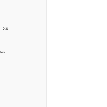
n-Diät
hten