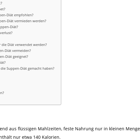
t?
et?
ppen-Diät empfohlen?
ppen-Diät vermieden werden?
Suppen-Diät?
verlust?
?
r die Diät verwendet werden?
en-Diät vermeiden?
n-Diät geeignet?
iät?
e die Suppen-Diät gemacht haben?
en?
end aus flüssigen Mahlzeiten, feste Nahrung nur in kleinen Menge
nthält nur etwa 140 Kalorien.