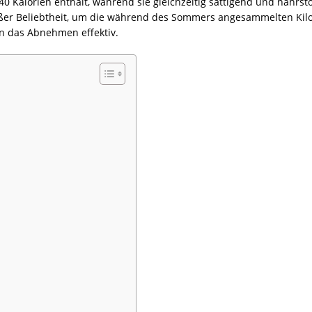
0 Kalorien enthält, während sie gleichzeitig sättigend und nährsto
roßer Beliebtheit, um die während des Sommers angesammelten Kilos
n das Abnehmen effektiv.