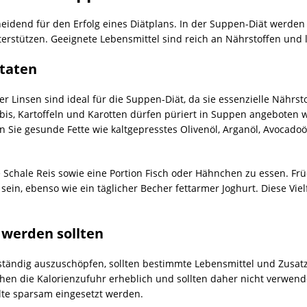
heidend für den Erfolg eines Diätplans. In der Suppen-Diät werde
erstützen. Geeignete Lebensmittel sind reich an Nährstoffen und l
taten
r Linsen sind ideal für die Suppen-Diät, da sie essenzielle Nährsto
s, Kartoffeln und Karotten dürfen püriert in Suppen angeboten w
n Sie gesunde Fette wie kaltgepresstes Olivenöl, Arganöl, Avoca
ne Schale Reis sowie eine Portion Fisch oder Hähnchen zu essen. Fr
 sein, ebenso wie ein täglicher Becher fettarmer Joghurt. Diese Vi
 werden sollten
lständig auszuschöpfen, sollten bestimmte Lebensmittel und Zusat
en die Kalorienzufuhr erheblich und sollten daher nicht verwende
te sparsam eingesetzt werden.