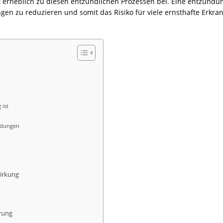
ägt erheblich zu diesen entzündlichen Prozessen bei. Eine entzü
en zu reduzieren und somit das Risiko für viele ernsthafte Erkran
ist
ndungen
irkung
rung