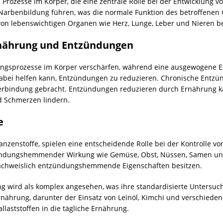
 Prozesse im Körper, die eine zentrale Rolle bei der Entwicklung
Narbenbildung führen, was die normale Funktion des betroffenen
on lebenswichtigen Organen wie Herz, Lunge, Leber und Nieren be
nährung und Entzündungen
gsprozesse im Körper verschärfen, während eine ausgewogene Er
 dabei helfen kann, Entzündungen zu reduzieren. Chronische Entz
Verbindung gebracht. Entzündungen reduzieren durch Ernährung 
 Schmerzen lindern.
e
anzenstoffe, spielen eine entscheidende Rolle bei der Kontrolle vo
tzündungshemmender Wirkung wie Gemüse, Obst, Nüssen, Samen und
 nachweislich entzündungshemmende Eigenschaften besitzen.
ung wird als komplex angesehen, was ihre standardisierte Untersuc
rnährung, darunter der Einsatz von Leinöl, Kimchi und verschied
laststoffen in die tägliche Ernährung.