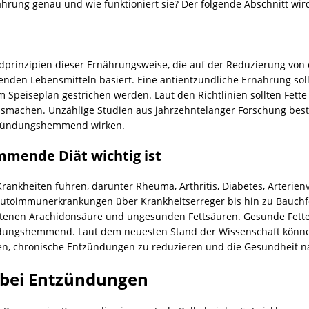
ährung genau und wie funktioniert sie? Der folgende Abschnitt wir
undprinzipien dieser Ernährungsweise, die auf der Reduzierung v
n Lebensmitteln basiert. Eine antientzündliche Ernährung sollt
Speiseplan gestrichen werden. Laut den Richtlinien sollten Fette
smachen. Unzählige Studien aus jahrzehntelanger Forschung best
tzündungshemmend wirken.
ende Diät wichtig ist
rankheiten führen, darunter Rheuma, Arthritis, Diabetes, Arterie
oimmunerkrankungen über Krankheitserreger bis hin zu Bauchfett.
tenen Arachidonsäure und ungesunden Fettsäuren. Gesunde Fette,
ndungshemmend. Laut dem neuesten Stand der Wissenschaft können
, chronische Entzündungen zu reduzieren und die Gesundheit na
 bei Entzündungen