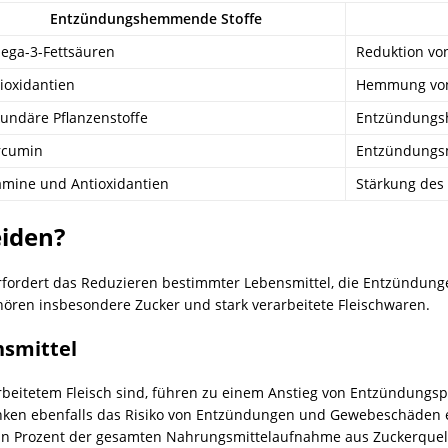
Entzündungshemmende Stoffe
ga-3-Fettsäuren
Reduktion vo
ioxidantien
Hemmung von 
undäre Pflanzenstoffe
Entzündung
rcumin
Entzündungs
amine und Antioxidantien
Stärkung de
iden?
rdert das Reduzieren bestimmter Lebensmittel, die Entzündunge
ren insbesondere Zucker und stark verarbeitete Fleischwaren.
smittel
arbeitetem Fleisch sind, führen zu einem Anstieg von Entzündungsp
ken ebenfalls das Risiko von Entzündungen und Gewebeschäden er
ehn Prozent der gesamten Nahrungsmittelaufnahme aus Zuckerquelle