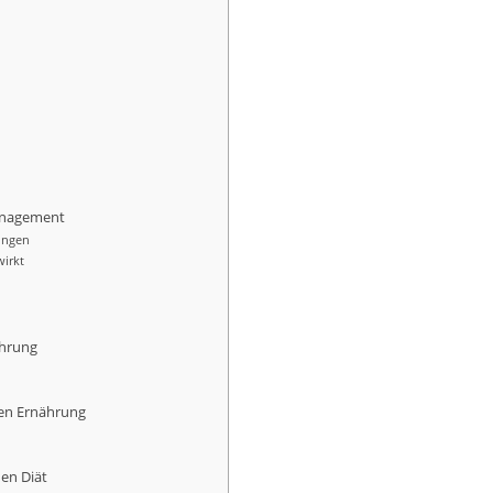
anagement
ungen
irkt
hrung
en Ernährung
hen Diät