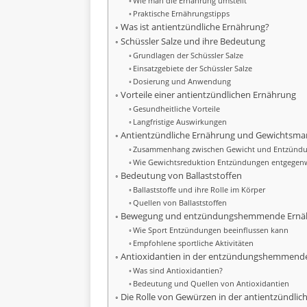
Wie man die Ernährung umstellt
Praktische Ernährungstipps
Was ist antientzündliche Ernährung?
Schüssler Salze und ihre Bedeutung
Grundlagen der Schüssler Salze
Einsatzgebiete der Schüssler Salze
Dosierung und Anwendung
Vorteile einer antientzündlichen Ernährung
Gesundheitliche Vorteile
Langfristige Auswirkungen
Antientzündliche Ernährung und Gewichtsm
Zusammenhang zwischen Gewicht und Entzünd
Wie Gewichtsreduktion Entzündungen entgegenw
Bedeutung von Ballaststoffen
Ballaststoffe und ihre Rolle im Körper
Quellen von Ballaststoffen
Bewegung und entzündungshemmende Ernä
Wie Sport Entzündungen beeinflussen kann
Empfohlene sportliche Aktivitäten
Antioxidantien in der entzündungshemmend
Was sind Antioxidantien?
Bedeutung und Quellen von Antioxidantien
Die Rolle von Gewürzen in der antientzündlic