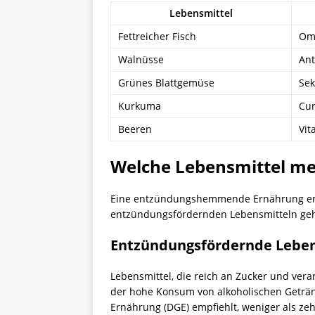
Lebensmittel
Fettreicher Fisch
Ome
Walnüsse
Ant
Grünes Blattgemüse
Sek
Kurkuma
Cu
Beeren
Vit
Welche Lebensmittel me
Eine entzündungshemmende Ernährung erfo
entzündungsfördernden Lebensmitteln gehö
Entzündungsfördernde Leben
Lebensmittel, die reich an Zucker und ver
der hohe Konsum von alkoholischen Geträn
Ernährung (DGE) empfiehlt, weniger als z