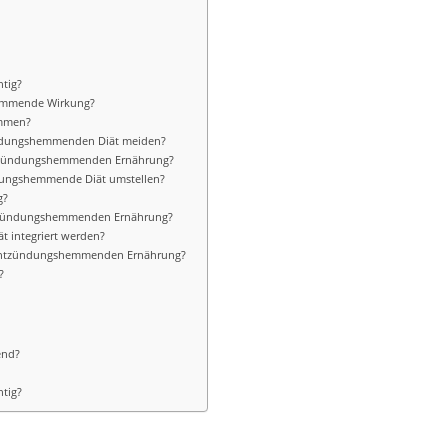
tig?
hemmende Wirkung?
ammen?
zündungshemmenden Diät meiden?
entzündungshemmenden Ernährung?
dungshemmende Diät umstellen?
g?
entzündungshemmenden Ernährung?
t integriert werden?
er entzündungshemmenden Ernährung?
?
end?
tig?