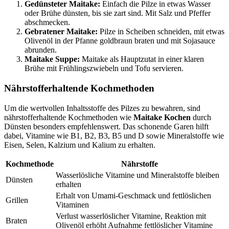
Gedünsteter Maitake:
Einfach die Pilze in etwas Wasser
oder Brühe dünsten, bis sie zart sind. Mit Salz und Pfeffer
abschmecken.
Gebratener Maitake:
Pilze in Scheiben schneiden, mit etwas
Olivenöl in der Pfanne goldbraun braten und mit Sojasauce
abrunden.
Maitake Suppe:
Maitake als Hauptzutat in einer klaren
Brühe mit Frühlingszwiebeln und Tofu servieren.
Nährstofferhaltende Kochmethoden
Um die wertvollen Inhaltsstoffe des Pilzes zu bewahren, sind
nährstofferhaltende Kochmethoden wie
Maitake Kochen
durch
Dünsten besonders empfehlenswert. Das schonende Garen hilft
dabei, Vitamine wie B1, B2, B3, B5 und D sowie Mineralstoffe wie
Eisen, Selen, Kalzium und Kalium zu erhalten.
Kochmethode
Nährstoffe
Wasserlösliche Vitamine und Mineralstoffe bleiben
Dünsten
erhalten
Erhalt von Umami-Geschmack und fettlöslichen
Grillen
Vitaminen
Verlust wasserlöslicher Vitamine, Reaktion mit
Braten
Olivenöl erhöht Aufnahme fettlöslicher Vitamine