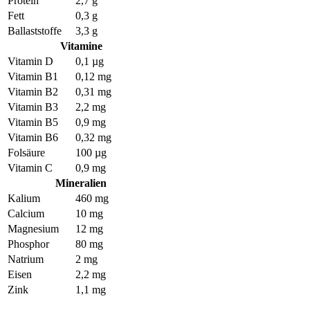
Protein
2,7 g
Fett
0,3 g
Ballaststoffe
3,3 g
Vitamine
Vitamin D
0,1 µg
Vitamin B1
0,12 mg
Vitamin B2
0,31 mg
Vitamin B3
2,2 mg
Vitamin B5
0,9 mg
Vitamin B6
0,32 mg
Folsäure
100 µg
Vitamin C
0,9 mg
Mineralien
Kalium
460 mg
Calcium
10 mg
Magnesium
12 mg
Phosphor
80 mg
Natrium
2 mg
Eisen
2,2 mg
Zink
1,1 mg