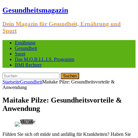
Gesundheitsmagazin
Dein Magazin für Gesundheit, Ernährung und
Sport
Ernährung
Gesundheit
Sport
Das M.O.B.I.L.I.S. Programm
BMI Rechner
Suchen
nach:
Startseite
Gesundheit
Maitake Pilze: Gesundheitsvorteile &
Anwendung
Maitake Pilze: Gesundheitsvorteile &
Anwendung
Fühlen Sie sich oft müde und anfällig für Krankheiten? Haben Sie