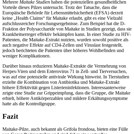
Mehrere
Maitake Studien
haben die potenziellen gesundheitlichen
Vorteile dieses Pilzes untersucht. Trotz der Tatsache, dass die
Europäische Behörde für Lebensmittelsicherheit (EFSA) derzeit
keine „Health Claims“ für Maitake erlaubt, gibt es eine Vielzahl
aufschlussreicher Forschungsergebnisse. Zum Beispiel hat die D-
Fraktion der Polysaccharide von Maitake in Studien gezeigt, dass sie
Krankheitserreger effektiv bekämpfen kann. In einer Studie zu HIV-
Patienten, die Maitake-Extrakt nutzten, wurden sowohl positive als
auch negative Effekte auf CD4-Zellen und Viruslast festgestellt,
jedoch berichteten die Patienten über höheres Wohlbefinden und
weniger Komplikationen.
Darüber hinaus reduzieren Maitake-Extrakte die Vermehrung von
Herpes-Viren und dem Enterovirus 71 in Zell- und Tierversuchen,
was auf eine potenzielle antivirale Wirkung hinweist. In Tierstudien
erzielte die Kombination von Antibiotika und Maitake-Extrakt
höhere Effektivität gegen Listerieninfektionen. Interessanterweise
zeigte eine Studie zur Grippeimpfung, dass die Gruppe, die Maitake
erhielt, höhere Antikörperzahlen und mildere Erkältungssymptome
hatte als die Kontrollgruppe.
Fazit
Maitake-Pilze, auch bekannt als Grifola frondosa, bieten eine Fülle