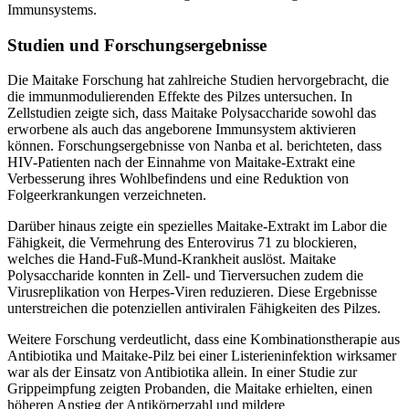
Immunsystems.
Studien und Forschungsergebnisse
Die Maitake Forschung hat zahlreiche Studien hervorgebracht, die
die immunmodulierenden Effekte des Pilzes untersuchen. In
Zellstudien zeigte sich, dass Maitake Polysaccharide sowohl das
erworbene als auch das angeborene Immunsystem aktivieren
können. Forschungsergebnisse von Nanba et al. berichteten, dass
HIV-Patienten nach der Einnahme von Maitake-Extrakt eine
Verbesserung ihres Wohlbefindens und eine Reduktion von
Folgeerkrankungen verzeichneten.
Darüber hinaus zeigte ein spezielles Maitake-Extrakt im Labor die
Fähigkeit, die Vermehrung des Enterovirus 71 zu blockieren,
welches die Hand-Fuß-Mund-Krankheit auslöst. Maitake
Polysaccharide konnten in Zell- und Tierversuchen zudem die
Virusreplikation von Herpes-Viren reduzieren. Diese Ergebnisse
unterstreichen die potenziellen antiviralen Fähigkeiten des Pilzes.
Weitere Forschung verdeutlicht, dass eine Kombinationstherapie aus
Antibiotika und Maitake-Pilz bei einer Listerieninfektion wirksamer
war als der Einsatz von Antibiotika allein. In einer Studie zur
Grippeimpfung zeigten Probanden, die Maitake erhielten, einen
höheren Anstieg der Antikörperzahl und mildere