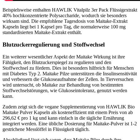
Beispielsweise enthalten HAWLIK Vitalpilz 3er Pack Flüssigextrakt
40% hochkonzentrierte Polysaccharide, wodurch sie besonders
wirksam sind. Die empfohlene Tagesdosis von Maitake-Extrakt
Kapseln liegt bei 1 Kapsel pro Tag, die normalerweise 100 mg
standardisierten Maitake-Extrakt enthält.
Blutzuckerregulierung und Stoffwechsel
Ein weiterer wesentlicher Aspekt der Maitake Wirkung ist ihre
Fähigkeit, den Blutzuckerspiegel zu regulieren und den
Stoffwechsel zu fördern. Dies ist besonders hilfreich für Menschen
mit Diabetes Typ 2. Maitake Pilze unterstützen die Insulinsensitivität
und verbessern die Glukoseaufnahme der Zellen. In Tierversuchen
wird untersucht, ob Maitake zur Behandlung von bestimmten
Stoffwechselstörungen, wie Glukoseintoleranz, genutzt werden
kann.
Zudem zeigt sich die vegane Supplementierung von HAWLIK Bio
Maitake Pulver Kapseln als kosteneffizient mit einem Preis von ab
296,62 € pro 1 kg und kann einfach in die tägliche Ernährung
integriert werden. Eine übliche Dosierung für Maitake-Pulver ist 1-2
gestrichene Messlöffel in Flüssigkeit täglich.
Abschließend lässt sich sagen, dass Maitake Pilze durch ihre