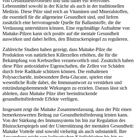
von Gesundheitsvorteilen und sind daher ein wertvolles
Lebensmittel sowohl in der Küche als auch in der traditionellen
Medizin. Diese Pilze sind reich an Vitaminen und Mineralstoffen,
die essentiell für die allgemeine Gesundheit sind, und liefern
zusätzlich eine hervorragende Quelle für Ballaststoffe, die die
Verdauung unterstützen können. Eine regelmäßige Aufnahme von
Maitake-Pilzen kann sich positiv auf die mentale Gesundheit
auswirken und dabei helfen, den Blutzuckerspiegel zu regulieren.
Zahlreiche Studien haben gezeigt, dass Maitake-Pilze die
Produktion von natürlichen Killerzellen erhöhen, die für die
Bekämpfung von Krebszellen verantwortlich sind. Zusätzlich haben
diese Pilze antioxidative Eigenschaften, die Zellen vor Schäden
durch freie Radikale schützen können. Die enthaltenen
Polysaccharide, insbesondere Beta-Glucane, spielen eine
wesentliche Rolle dabei, die Immunantwort zu verstärken und
entzündungshemmende Wirkungen zu erzielen. Daraus lässt sich
ableiten, dass Maitake Pilze über beeindruckende
gesundheitsfördernde Effekte verfügen.
Insgesamt zeigt die Maitake Zusammenfassung, dass der Pilz einen
bemerkenswerten Beitrag zur Gesundheitsförderung leisten kann.
Von der Stärkung des Immunsystems bis hin zur Regulation des
Blutzuckerspiegels und der Unterstützung der mentalen Gesundheit:
Maitake Vorteile sind sowohl vielseitig als auch substantiell. Ihre
Anwendung reicht von kulinarischen Köstlichkeiten bis hin zu