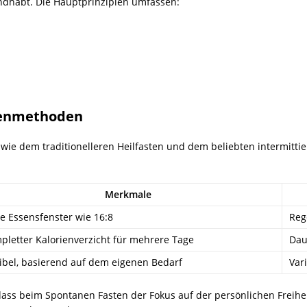
andhabt. Die Hauptprinzipien umfassen:
tenmethoden
wie dem traditionelleren Heilfasten und dem beliebten intermitti
Merkmale
te Essensfenster wie 16:8
Reg
pletter Kalorienverzicht für mehrere Tage
Dau
xibel, basierend auf dem eigenen Bedarf
Var
 dass beim Spontanen Fasten der Fokus auf der persönlichen Freihe