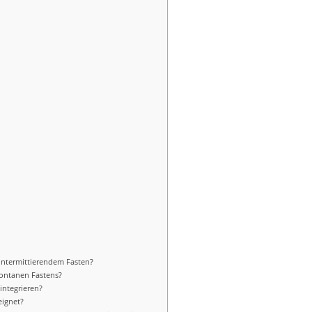
Intermittierendem Fasten?
pontanen Fastens?
 integrieren?
eignet?