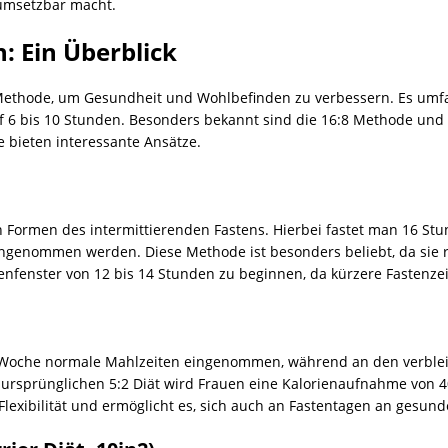
 umsetzbar macht.
: Ein Überblick
e Methode, um Gesundheit und Wohlbefinden zu verbessern. Es umfa
 6 bis 10 Stunden. Besonders bekannt sind die 16:8 Methode und d
e bieten interessante Ansätze.
n Formen des intermittierenden Fastens. Hierbei fastet man 16 Stu
ngenommen werden. Diese Methode ist besonders beliebt, da sie rel
enfenster von 12 bis 14 Stunden zu beginnen, da kürzere Fastenzei
er Woche normale Mahlzeiten eingenommen, während an den verbl
er ursprünglichen 5:2 Diät wird Frauen eine Kalorienaufnahme vo
Flexibilität und ermöglicht es, sich auch an Fastentagen an gesu