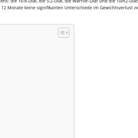
s: die 16:8-Diät, die 5:2-Diät, die Warrior-Diät und die 10in2-Diä
 12 Monate keine signifikanten Unterschiede im Gewichtsverlust z